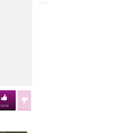
Pub
J'aime