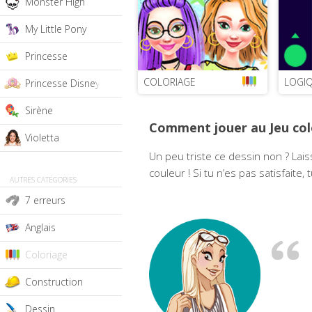
Monster High
My Little Pony
Princesse
COLORIAGE
LOGI
Princesse Disney
Sirène
Comment jouer au Jeu colo
Violetta
Un peu triste ce dessin non ? Lais
couleur ! Si tu n’es pas satisfait
AUTRES CATÉGORIES
7 erreurs
Anglais
Coloriage
Construction
Dessin