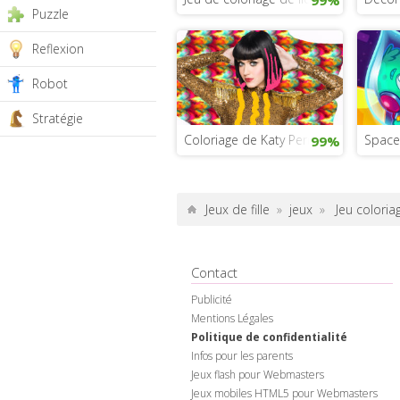
Puzzle
Reflexion
Robot
Stratégie
Coloriage de Katy Perry
Space
99%
Jeux de fille
»
jeux
»
Jeu coloria
Contact
Publicité
Mentions Légales
Politique de confidentialité
Infos pour les parents
Jeux flash pour Webmasters
Jeux mobiles HTML5 pour Webmasters