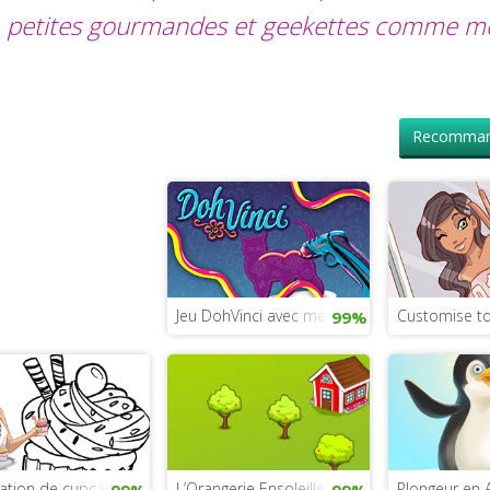
petites gourmandes et geekettes comme mo
Recomman
Jeu DohVinci avec mélangeur de couleur
Customise t
99%
ation de cupcakes avec Lilou
L’Orangerie Ensoleillée
Plongeur en 
99%
99%