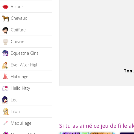
Bisous
Chevaux
Coiffure
Cuisine
Equestria Girls
Ever After High
Ton 
Habillage
Hello Kitty
Lee
Lilou
Maquillage
Si tu as aimé ce jeu de fille a