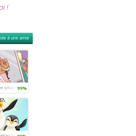
i !
de à une amie
on smartphone avec Lea
99%
Antarctique
99%