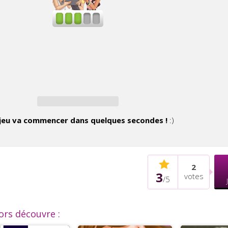
jeu va commencer dans quelques secondes !
:)
2
3
votes
/
5
lors découvre :