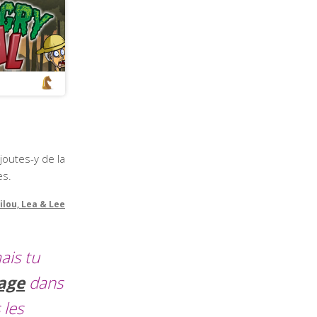
joutes-y de la
es.
ilou, Lea & Lee
ais tu
iage
dans
 les