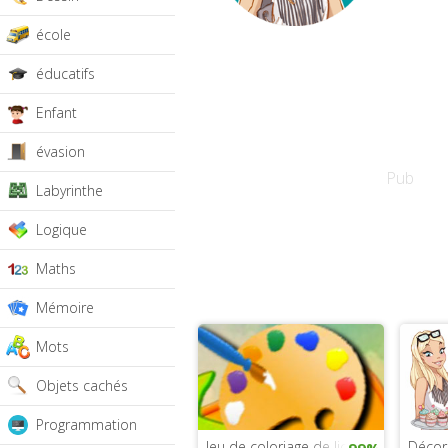
école
éducatifs
Enfant
évasion
Pub
Labyrinthe
Logique
Maths
Mémoire
Mots
Objets cachés
Programmation
Jeu de coloriage de licorne
Décor
99%