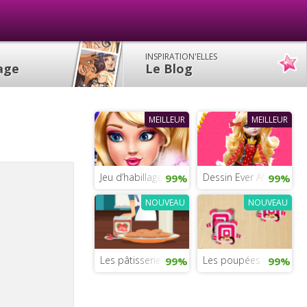
INSPIRATION'ELLES
lage
Le Blog
MEILLEUR
MEILLEUR
Jeu d’habillage d’un couple pour la Saint Valent
Dessin Ever After High
99%
99%
NOUVEAU
NOUVEAU
Les pâtisseries pour enfants
Les poupées Chisais
99%
99%