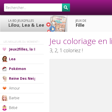
LA BD JEUX2FILLES
JEUX DE
Lilou, Lea & Lee
Fille
Jeu coloriage en 
LES MEILLEURS DU MOMENT !
Jeux2filles, la BD
3, 2, 1 coloriez !
Lea
Pokémon
Reine Des Neiges
Amour
Barbie
Bébé