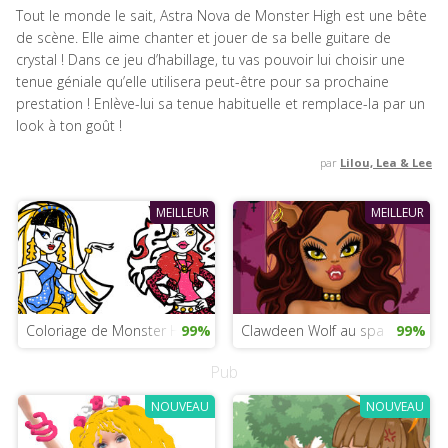
Tout le monde le sait, Astra Nova de Monster High est une bête
de scène. Elle aime chanter et jouer de sa belle guitare de
crystal ! Dans ce jeu d’habillage, tu vas pouvoir lui choisir une
tenue géniale qu’elle utilisera peut-être pour sa prochaine
prestation ! Enlève-lui sa tenue habituelle et remplace-la par un
look à ton goût !
par
Lilou, Lea & Lee
MEILLEUR
MEILLEUR
Coloriage de Monster High pour filles
99%
Clawdeen Wolf au spa
99%
Pub
NOUVEAU
NOUVEAU