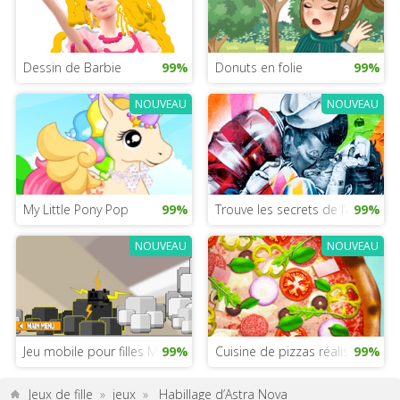
Dessin de Barbie
99%
Donuts en folie
99%
NOUVEAU
NOUVEAU
My Little Pony Pop
99%
Trouve les secrets de l’amour po
99%
NOUVEAU
NOUVEAU
Jeu mobile pour filles Minecraft
99%
Cuisine de pizzas réalistes
99%
Jeux de fille
»
jeux
»
Habillage d’Astra Nova