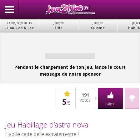
LA BD JEUX2FILLES
JEUX DE
JEUX DE
JEUX 
Lilou, Lea & Lee
Fille
Cuisine
Habill
Pendant le chargement de ton jeu, lance le court
message de notre sponsor
191
5
votes
/
5
J'aime
Jeu Habillage d’astra nova
Habille cette belle extraterrestre !