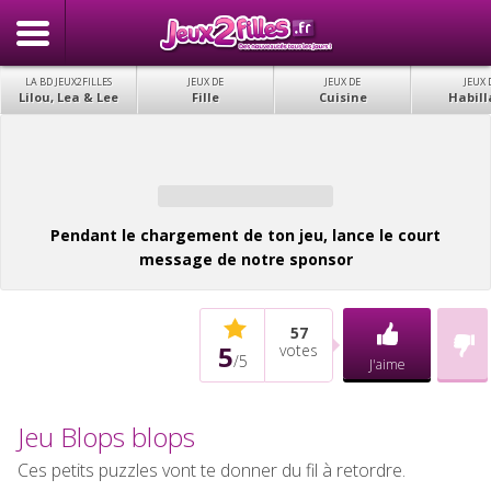
LA BD JEUX2FILLES
JEUX DE
JEUX DE
JEUX 
Lilou, Lea & Lee
Fille
Cuisine
Habill
Pendant le chargement de ton jeu, lance le court
message de notre sponsor
57
5
votes
/
5
J'aime
Jeu Blops blops
Ces petits puzzles vont te donner du fil à retordre.