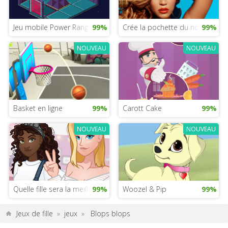
Jeu mobile Power Rangers
99%
Crée la pochette du nouvel al
99%
NOUVEAU
NOUVEAU
Basket en ligne
99%
Carott Cake
99%
NOUVEAU
NOUVEAU
Quelle fille sera la meilleure instagrameuse ?
99%
Woozel & Pip
99%
Jeux de fille
»
jeux
»
Blops blops