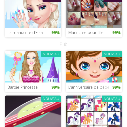
La manucure d’Elsa
99%
Manucure pour fille
99%
Pub
NOUVEAU
NOUVEAU
Barbie Princesse
99%
L’anniversaire de bébé Lily
99%
NOUVEAU
NOUVEAU