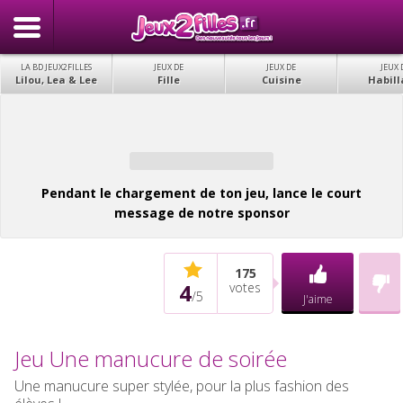
LA BD JEUX2FILLES
JEUX DE
JEUX DE
JEUX 
Lilou, Lea & Lee
Fille
Cuisine
Habill
Pendant le chargement de ton jeu, lance le court
message de notre sponsor
175
4
votes
/
5
J'aime
Jeu Une manucure de soirée
Une manucure super stylée, pour la plus fashion des