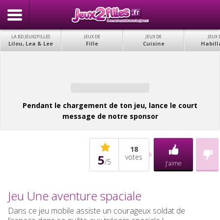
LA BD JEUX2FILLES
JEUX DE
JEUX DE
JEUX 
Lilou, Lea & Lee
Fille
Cuisine
Habill
Pendant le chargement de ton jeu, lance le court
message de notre sponsor
18
5
votes
/
5
J'aime
Jeu Une aventure spaciale
Dans ce jeu mobile assiste un courageux soldat de