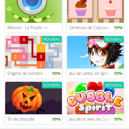
Minions : Le Puzzle de l’ascension de Gru
Serveuse de Cupcakes
99%
NOUVEAU
NOUVEAU
Enigme de nombre
99%
Jeu de cartes en ligne
99%
NOUVEAU
NOUVEAU
Tir de citrouille
99%
Jeu de tir avec les Schtroumpfs
99%