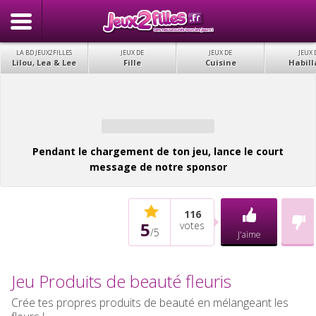
LA BD JEUX2FILLES
JEUX DE
JEUX DE
JEUX 
Lilou, Lea & Lee
Fille
Cuisine
Habill
Pendant le chargement de ton jeu, lance le court
message de notre sponsor
116
5
votes
/
5
J'aime
Jeu Produits de beauté fleuris
Crée tes propres produits de beauté en mélangeant les