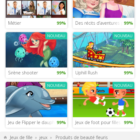
Métier
99%
Des récits d’aventures pour s’e
99%
NOUVEAU
NOUVEAU
Sirène shooter
99%
Uphill Rush
99%
NOUVEAU
NOUVEAU
Jeu de Flipper le dauphin
99%
Jeux de foot pour filles
99%
Jeux de fille
»
jeux
»
Produits de beauté fleuris