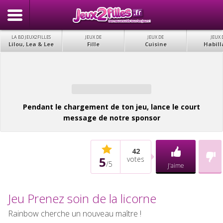
LA BD JEUX2FILLES
JEUX DE
JEUX DE
JEUX 
Lilou, Lea & Lee
Fille
Cuisine
Habill
Pendant le chargement de ton jeu, lance le court
message de notre sponsor
42
5
votes
/
5
J'aime
Jeu Prenez soin de la licorne
Rainbow cherche un nouveau maître !