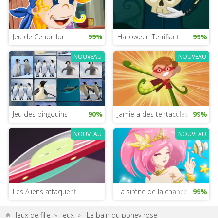
Jeu de Cendrillon
99%
Halloween Terrifiant
99%
NOUVEAU
NOUVEAU
Jeu des pingouins
90%
Jamie a des tentacules
99%
NOUVEAU
NOUVEAU
Les Aliens attaquent !
Ta sirène de la chance
99%
Jeux de fille
»
jeux
»
Le bain du poney rose