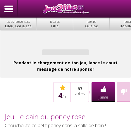
LA BD JEUX2FILLES
JEUX DE
JEUX DE
JEUX 
Lilou, Lea & Lee
Fille
Cuisine
Habill
Pendant le chargement de ton jeu, lance le court
message de notre sponsor
87
4
votes
/
5
J'aime
Jeu Le bain du poney rose
Chouchoute ce petit poney dans la salle de bain !