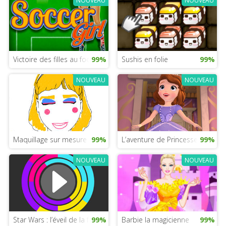
NOUVEAU
NOUVEAU
Victoire des filles au football
99%
Sushis en folie
99%
NOUVEAU
NOUVEAU
Maquillage sur mesure
99%
L’aventure de Princesse Sofia
99%
NOUVEAU
NOUVEAU
Star Wars : l’éveil de la force
99%
Barbie la magicienne
99%