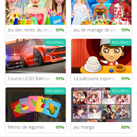
Jeu des reines du shopping
99%
Jeu de mariage de princesses pou
99%
NOUVEAU
NOUVEAU
Course LEGO Batman
99%
La pâtisserie express
99%
NOUVEAU
NOUVEAU
Memo de légumes
99%
Jeu manga
88%