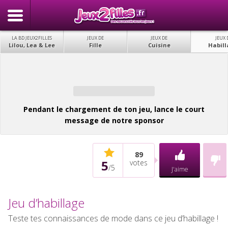
LA BD JEUX2FILLES
JEUX DE
JEUX DE
JEUX 
Lilou, Lea & Lee
Fille
Cuisine
Habill
Pendant le chargement de ton jeu, lance le court
message de notre sponsor
89
5
votes
/
5
J'aime
Jeu d’habillage
Teste tes connaissances de mode dans ce jeu d’habillage !