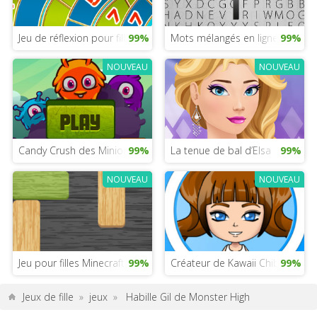
Jeu de réflexion pour filles
99%
Mots mélangés en ligne
99%
NOUVEAU
NOUVEAU
Candy Crush des Minions
99%
La tenue de bal d’Elsa
99%
NOUVEAU
NOUVEAU
Jeu pour filles Minecraft
99%
Créateur de Kawaii Chibi
99%
Jeux de fille
»
jeux
»
Habille Gil de Monster High