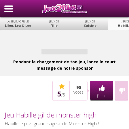
LA BD JEUX2FILLES
JEUX DE
JEUX DE
JEUX 
Lilou, Lea & Lee
Fille
Cuisine
Habill
Pendant le chargement de ton jeu, lance le court
message de notre sponsor
90
5
votes
/
5
J'aime
Jeu Habille gil de monster high
Habille le plus grand nageur de Monster High !