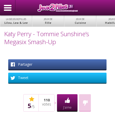
LA BD JEUX2FILLES
JEUX DE
JEUX DE
JEUX 
Lilou, Lea & Lee
Fille
Cuisine
Habill
Katy Perry - Tommie Sunshine’s
Megasix Smash-Up
Partager
Tweet
110
5
votes
/
5
J'aime