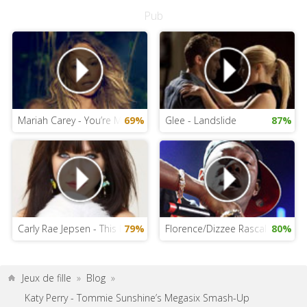
Pub
Mariah Carey - You’re Mine (Eternal)
69%
Glee - Landslide
87%
Carly Rae Jepsen - This Kiss avec paroles
79%
Florence/Dizzee Rascal - You Go
80%
Jeux de fille
»
Blog
»
Katy Perry - Tommie Sunshine’s Megasix Smash-Up