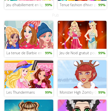
Jeu d’habillement en ligne
99%
Tenue fashion d’hiver pour filles
99%
Pub
La tenue de Barbie en ligne
99%
Jeu de Noël gratuit pour les fille
99%
Les Thundermans
99%
Monster High Zomby Gaga
99%