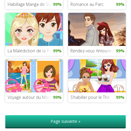
Habillage Manga de Super-Lapine
99%
Romance au Parc
99%
La Malédiction de la Princesse
99%
Rendez-vous Amoureux à Rome
99%
Voyage autour du Monde
99%
S’habiller pour le Thé
99%
Page suivante »