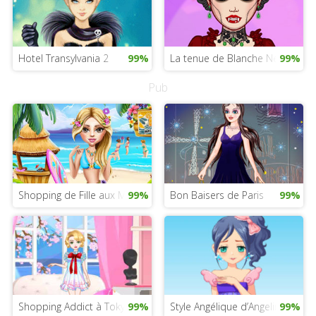
Hotel Transylvania 2
99%
La tenue de Blanche Neige
99%
Pub
Shopping de Fille aux Maldives
99%
Bon Baisers de Paris
99%
Shopping Addict à Tokyo
99%
Style Angélique d’Angelina
99%