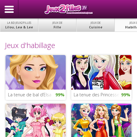
LA BD JEUX2FILLES
JEUX DE
JEUX DE
JEUX 
Lilou, Lea & Lee
Fille
Cuisine
Habill
Jeux d'habillage
La tenue de bal d’Elsa
99%
La tenue des Princesses Disney
99%