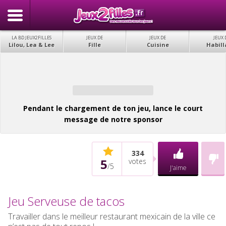
LA BD JEUX2FILLES
JEUX DE
JEUX DE
JEUX 
Lilou, Lea & Lee
Fille
Cuisine
Habill
Pendant le chargement de ton jeu, lance le court
message de notre sponsor
334
5
votes
/
5
J'aime
Jeu Serveuse de tacos
Travailler dans le meilleur restaurant mexicain de la ville ce