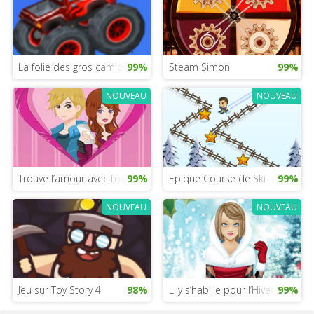
La folie des gros camions - jeu pour filles
99%
Steam Simon
99%
NOUVEAU
NOUVEAU
Trouve l’amour avec ton téléphone portable
99%
Epique Course de Ski
99%
NOUVEAU
NOUVEAU
Jeu sur Toy Story 4
98%
Lily s’habille pour l’Hiver
99%