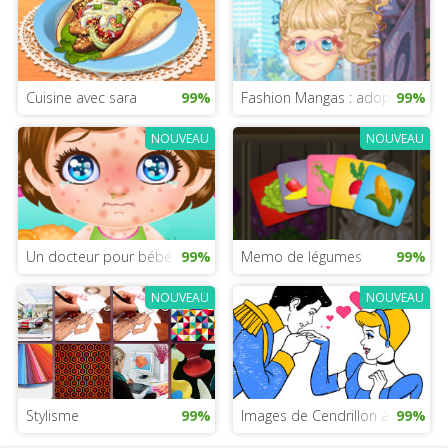
Cuisine avec sara
99%
Fashion Mangas : adopte le styl
99%
NOUVEAU
NOUVEAU
Un docteur pour bébé Lily
99%
Memo de légumes
99%
NOUVEAU
NOUVEAU
Stylisme
99%
Images de Cendrillon à colorier
99%