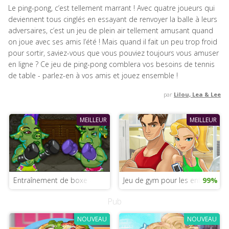
Le ping-pong, c’est tellement marrant ! Avec quatre joueurs qui
deviennent tous cinglés en essayant de renvoyer la balle à leurs
adversaires, c’est un jeu de plein air tellement amusant quand
on joue avec ses amis l’été ! Mais quand il fait un peu trop froid
pour sortir, saviez-vous que vous pouviez toujours vous amuser
en ligne ? Ce jeu de ping-pong comblera vos besoins de tennis
de table - parlez-en à vos amis et jouez ensemble !
par
Lilou, Lea & Lee
MEILLEUR
MEILLEUR
Entraînement de boxe avec le Grinch
Jeu de gym pour les enfants
99%
Pub
NOUVEAU
NOUVEAU