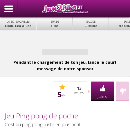
LA BD JEUX2FILLES
JEUX DE
JEUX DE
JEUX 
Lilou, Lea & Lee
Fille
Cuisine
Habill
Pendant le chargement de ton jeu, lance le court
message de notre sponsor
13
5
votes
/
5
J'aime
Jeu Ping pong de poche
C’est du ping-pong, juste en plus petit !