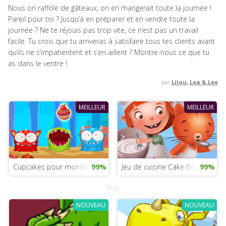
Nous on raffole de gâteaux, on en mangerait toute la journée !
Pareil pour toi ? Jusqu’à en préparer et en vendre toute la
journée ? Ne te réjouis pas trop vite, ce n’est pas un travail
facile. Tu crois que tu arriveras à satisfaire tous tes clients avant
qu’ils ne s’impatientent et s’en aillent ? Montre-nous ce que tu
as dans le ventre !
par
Lilou, Lea & Lee
MEILLEUR
MEILLEUR
Cupcakes pour monstres
99%
Jeu de cuisine Cake Boss
99%
Pub
NOUVEAU
NOUVEAU