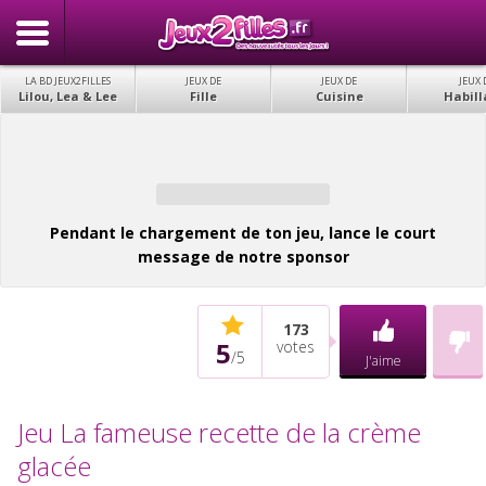
LA BD JEUX2FILLES
JEUX DE
JEUX DE
JEUX 
Lilou, Lea & Lee
Fille
Cuisine
Habill
Pendant le chargement de ton jeu, lance le court
message de notre sponsor
173
5
votes
/
5
J'aime
Jeu La fameuse recette de la crème
glacée