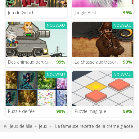
Jeu du Grinch
Jungle Beat
99%
NOUVEAU
NOUVEAU
Des animaux particuliers
99%
La chasse aux trésors
99%
NOUVEAU
NOUVEAU
Puzzle de fée
99%
Puzzle magique
99%
Jeux de fille
»
jeux
»
La fameuse recette de la crème glacée