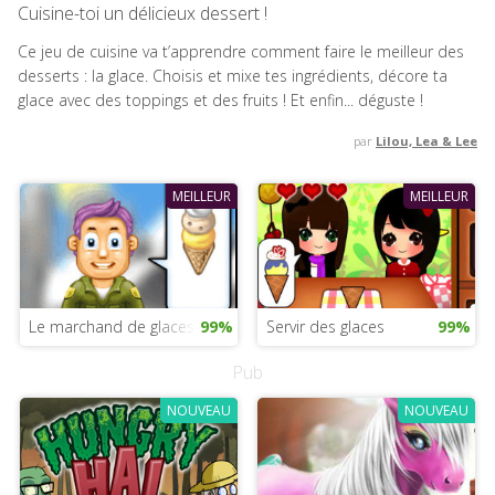
Cuisine-toi un délicieux dessert !
Ce jeu de cuisine va t’apprendre comment faire le meilleur des
desserts : la glace. Choisis et mixe tes ingrédients, décore ta
glace avec des toppings et des fruits ! Et enfin... déguste !
par
Lilou, Lea & Lee
MEILLEUR
MEILLEUR
Le marchand de glaces
99%
Servir des glaces
99%
Pub
NOUVEAU
NOUVEAU