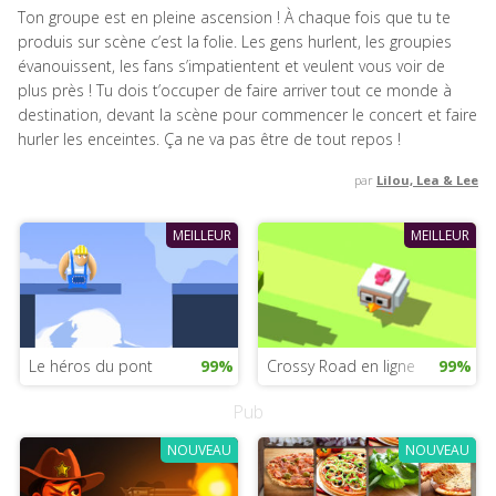
Ton groupe est en pleine ascension ! À chaque fois que tu te
produis sur scène c’est la folie. Les gens hurlent, les groupies
évanouissent, les fans s’impatientent et veulent vous voir de
plus près ! Tu dois t’occuper de faire arriver tout ce monde à
destination, devant la scène pour commencer le concert et faire
hurler les enceintes. Ça ne va pas être de tout repos !
par
Lilou, Lea & Lee
MEILLEUR
MEILLEUR
Le héros du pont
99%
Crossy Road en ligne
99%
Pub
NOUVEAU
NOUVEAU