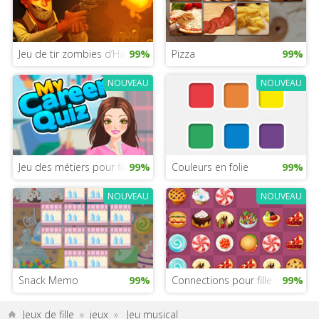
Jeu de tir zombies d’Halloween
99%
Pizza
99%
NOUVEAU
NOUVEAU
Jeu des métiers pour filles
99%
Couleurs en folie
99%
NOUVEAU
NOUVEAU
Snack Memo
99%
Connections pour fille
99%
Jeux de fille
»
jeux
»
Jeu musical