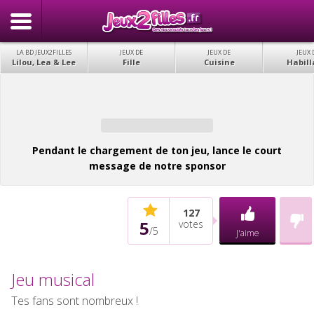
LA BD JEUX2FILLES
JEUX DE
JEUX DE
JEUX 
Lilou, Lea & Lee
Fille
Cuisine
Habill
Pendant le chargement de ton jeu, lance le court
message de notre sponsor
127
5
votes
/
5
J'aime
Jeu musical
Tes fans sont nombreux !