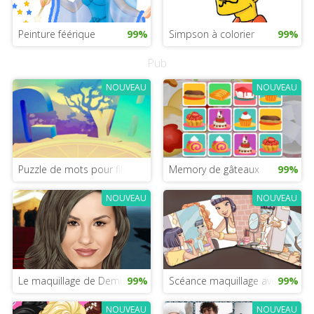
Peinture féérique
99%
Simpson à colorier
99%
Pub
NOUVEAU
NOUVEAU
Puzzle de mots pour filles
Memory de gâteaux
99%
NOUVEAU
NOUVEAU
Le maquillage de Demi Lovato
99%
Scéance maquillage avec Lee
99%
NOUVEAU
NOUVEAU