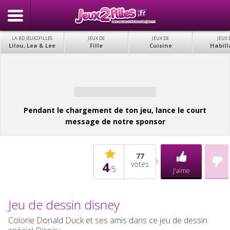
LA BD JEUX2FILLES
JEUX DE
JEUX DE
JEUX 
Lilou, Lea & Lee
Fille
Cuisine
Habill
Pendant le chargement de ton jeu, lance le court
message de notre sponsor
77
4
votes
/
5
J'aime
Jeu de dessin disney
Colorie Donald Duck et ses amis dans ce jeu de dessin