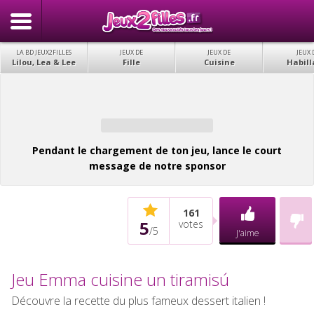
LA BD JEUX2FILLES
JEUX DE
JEUX DE
JEUX 
Lilou, Lea & Lee
Fille
Cuisine
Habill
Pendant le chargement de ton jeu, lance le court
message de notre sponsor
161
5
votes
/
5
J'aime
Jeu Emma cuisine un tiramisú
Découvre la recette du plus fameux dessert italien !