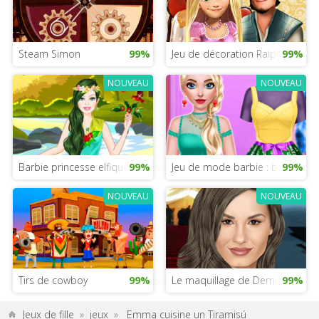
Steam Simon
99%
Jeu de décoration Raiponce
99%
NOUVEAU
NOUVEAU
Barbie princesse elfique
99%
Jeu de mode barbie : ballerine
99%
NOUVEAU
NOUVEAU
Tirs de cowboy
99%
Le maquillage de Demi Lovato
99%
Jeux de fille
»
jeux
»
Emma cuisine un Tiramisú