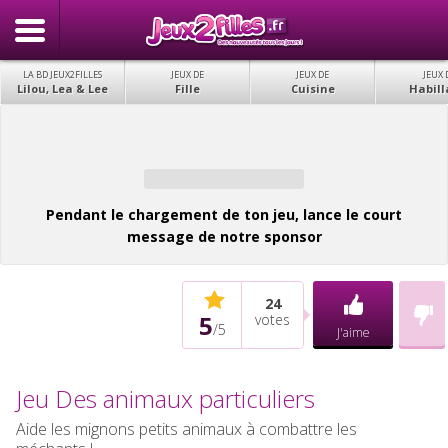
LA BD JEUX2FILLES
JEUX DE
JEUX DE
JEUX 
Lilou, Lea & Lee
Fille
Cuisine
Habill
Pendant le chargement de ton jeu, lance le court
message de notre sponsor
24
5
votes
/
5
J'aime
Jeu Des animaux particuliers
Aide les mignons petits animaux à combattre les