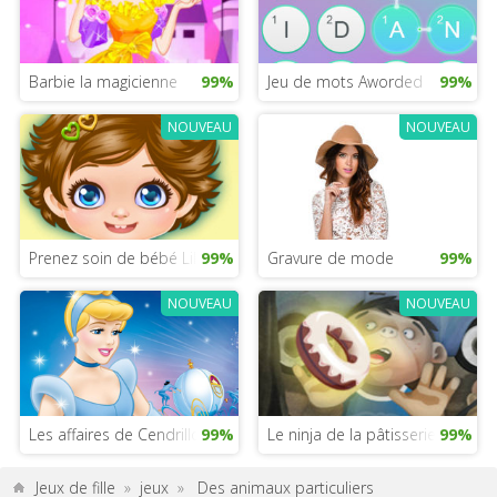
Barbie la magicienne
99%
Jeu de mots Aworded
99%
NOUVEAU
NOUVEAU
Prenez soin de bébé Lily
99%
Gravure de mode
99%
NOUVEAU
NOUVEAU
Les affaires de Cendrillon
99%
Le ninja de la pâtisserie
99%
Jeux de fille
»
jeux
»
Des animaux particuliers