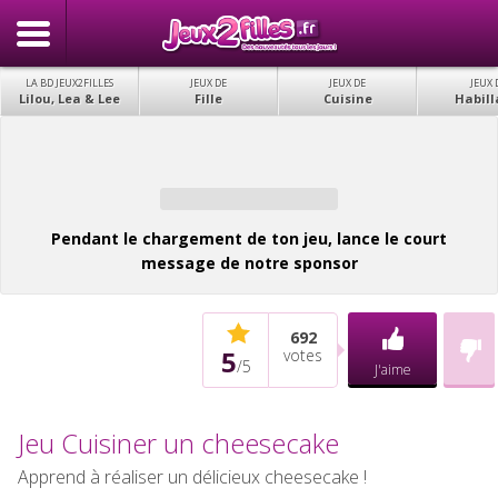
LA BD JEUX2FILLES
JEUX DE
JEUX DE
JEUX 
Lilou, Lea & Lee
Fille
Cuisine
Habill
Pendant le chargement de ton jeu, lance le court
message de notre sponsor
692
5
votes
/
5
J'aime
Jeu Cuisiner un cheesecake
Apprend à réaliser un délicieux cheesecake !