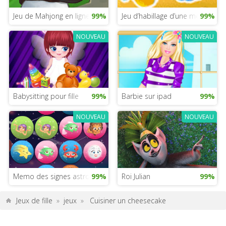
Jeu de Mahjong en ligne
99%
Jeu d’habillage d’une mère blog
99%
NOUVEAU
NOUVEAU
Babysitting pour fille
99%
Barbie sur ipad
99%
NOUVEAU
NOUVEAU
Memo des signes astrologiques
99%
Roi Julian
99%
Jeux de fille
»
jeux
»
Cuisiner un cheesecake