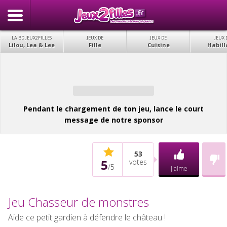
LA BD JEUX2FILLES
JEUX DE
JEUX DE
JEUX 
Lilou, Lea & Lee
Fille
Cuisine
Habill
Pendant le chargement de ton jeu, lance le court
message de notre sponsor
53
5
votes
/
5
J'aime
Jeu Chasseur de monstres
Aide ce petit gardien à défendre le château !