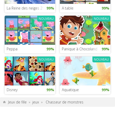
La Reine des neiges 2 : jeux animaux
99%
A table
99%
NOUVEAU
NOUVEAU
Peppa
99%
Panique à Chocoland
99%
NOUVEAU
NOUVEAU
Disney
99%
Aquatique
99%
Jeux de fille
»
jeux
»
Chasseur de monstres