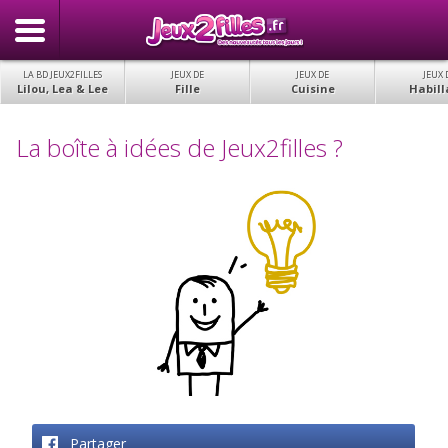
LA BD JEUX2FILLES
JEUX DE
JEUX DE
JEUX 
Lilou, Lea & Lee
Fille
Cuisine
Habill
La boîte à idées de Jeux2filles ?
Partager