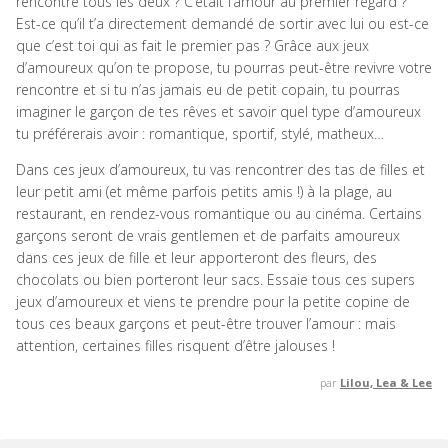
rencontré tous les deux ? C’était l’amour au premier regard ?
Est-ce qu’il t’a directement demandé de sortir avec lui ou est-ce
que c’est toi qui as fait le premier pas ? Grâce aux jeux
d’amoureux qu’on te propose, tu pourras peut-être revivre votre
rencontre et si tu n’as jamais eu de petit copain, tu pourras
imaginer le garçon de tes rêves et savoir quel type d’amoureux
tu préférerais avoir : romantique, sportif, stylé, matheux…
Dans ces jeux d’amoureux, tu vas rencontrer des tas de filles et
leur petit ami (et même parfois petits amis !) à la plage, au
restaurant, en rendez-vous romantique ou au cinéma. Certains
garçons seront de vrais gentlemen et de parfaits amoureux
dans ces jeux de fille et leur apporteront des fleurs, des
chocolats ou bien porteront leur sacs. Essaie tous ces supers
jeux d’amoureux et viens te prendre pour la petite copine de
tous ces beaux garçons et peut-être trouver l’amour : mais
attention, certaines filles risquent d’être jalouses !
par
Lilou, Lea & Lee