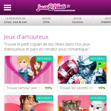
LA BD JEUX2FILLES
JEUX DE
JEUX DE
JEUX 
Lilou, Lea & Lee
Fille
Cuisine
Habill
Jeux d'amoureux
Trouve le petit copain de tes rêves dans nos jeux
d’amoureux et pars en rendez-vous romantique !
NOUVEAU
NOUVEAU
Trouve l’amour avec ton téléphone portable
99%
Trouve les secrets de l’amour po
99%
NOUVEAU
NOUVEAU